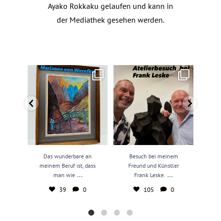
Ayako Rokkaku gelaufen und kann in
der Mediathek gesehen werden.
Das wunderbare an meinem
Besuch bei meinem Freund und
N
Beruf ist, dass man wie
...
Künstler Frank Leske.
...
kun
39
0
105
0
Das wunderbare an
Besuch bei meinem
N
meinem Beruf ist, dass
Freund und Künstler
kun
...
...
man wie
Frank Leske.
39
0
105
0