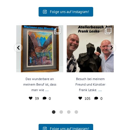
Folge uns auf Instagram!
Das wunderbare an meinem
Besuch bei meinem Freund und
N
Beruf ist, dass man wie
...
Künstler Frank Leske.
...
kun
39
0
105
0
Das wunderbare an
Besuch bei meinem
N
meinem Beruf ist, dass
Freund und Künstler
kun
...
...
man wie
Frank Leske.
39
0
105
0
Folge uns auf Instagram!