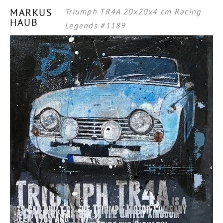
MARKUS
Triumph TR4A 20x20x4 cm Racing
HAUB
Legends #1189