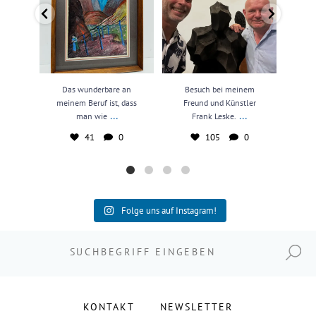
Das wunderbare an
Besuch bei meinem
N
meinem Beruf ist, dass
Freund und Künstler
kun
...
...
man wie
Frank Leske.
41
0
105
0
Folge uns auf Instagram!
Suchen nach:
KONTAKT
NEWSLETTER