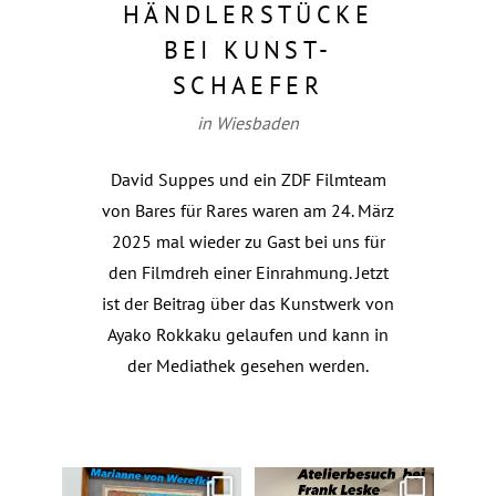
HÄNDLERSTÜCKE
BEI KUNST-
SCHAEFER
in Wiesbaden
David Suppes und ein ZDF Filmteam
von Bares für Rares waren am 24. März
2025 mal wieder zu Gast bei uns für
den Filmdreh einer Einrahmung. Jetzt
ist der Beitrag über das Kunstwerk von
Ayako Rokkaku gelaufen und kann in
der Mediathek gesehen werden.
Das wunderbare an meinem
Besuch bei meinem Freund und
N