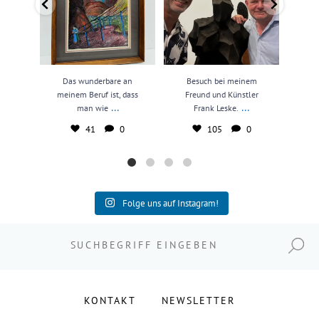
Das wunderbare an
Besuch bei meinem
N
meinem Beruf ist, dass
Freund und Künstler
kun
...
...
man wie
Frank Leske.
41
0
105
0
Folge uns auf Instagram!
Suchen nach:
KONTAKT
NEWSLETTER