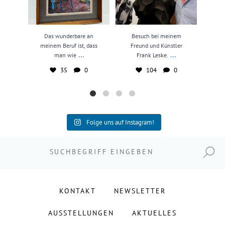
Das wunderbare an
Besuch bei meinem
N
meinem Beruf ist, dass
Freund und Künstler
kun
...
...
man wie
Frank Leske.
35
0
104
0
Folge uns auf Instagram!
Suchen nach:
KONTAKT
NEWSLETTER
AUSSTELLUNGEN
AKTUELLES