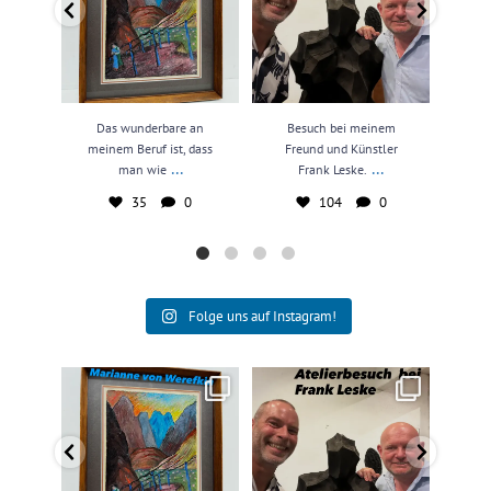
Das wunderbare an
Besuch bei meinem
N
meinem Beruf ist, dass
Freund und Künstler
kun
...
...
man wie
Frank Leske.
35
0
104
0
Folge uns auf Instagram!
Das wunderbare an meinem
Besuch bei meinem Freund und
N
Beruf ist, dass man wie
...
Künstler Frank Leske.
...
kun
35
0
104
0