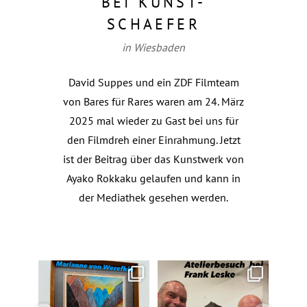
BEI KUNST-
SCHAEFER
in Wiesbaden
David Suppes und ein ZDF Filmteam
von Bares für Rares waren am 24. März
2025 mal wieder zu Gast bei uns für
den Filmdreh einer Einrahmung. Jetzt
ist der Beitrag über das Kunstwerk von
Ayako Rokkaku gelaufen und kann in
der Mediathek gesehen werden.
Das wunderbare an meinem
Besuch bei meinem Freund und
N
Beruf ist, dass man wie
...
Künstler Frank Leske.
...
kun
35
0
104
0