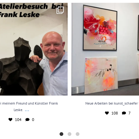
inem Freund und Künstler Frank Leske.
...
Neue Arbeiten bei kunst_schaefe
104
0
108
7
i meinem Freund und Künstler Frank
Neue Arbeiten bei kunst_schaefer
...
Leske.
108
7
104
0