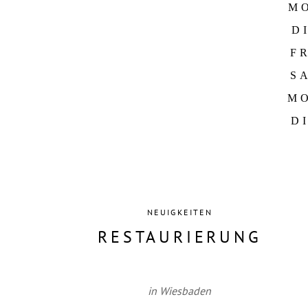
MO
DI
FR
SA
MO
D
NEUIGKEITEN
RESTAURIERUNG
in Wiesbaden