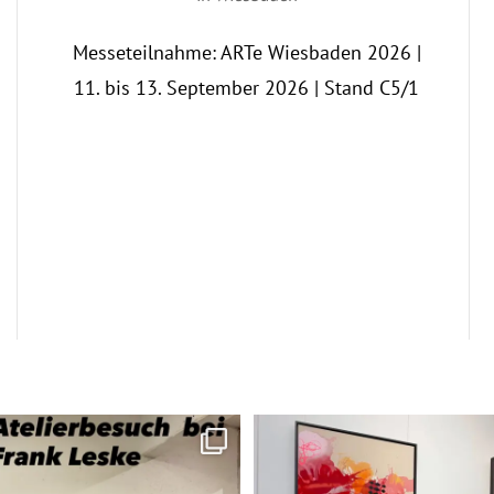
Messeteilnahme: ARTe Wiesbaden 2026 |
11. bis 13. September 2026 | Stand C5/1
inem Freund und Künstler Frank Leske.
...
Neue Arbeiten bei kunst_schaefe
104
0
108
7