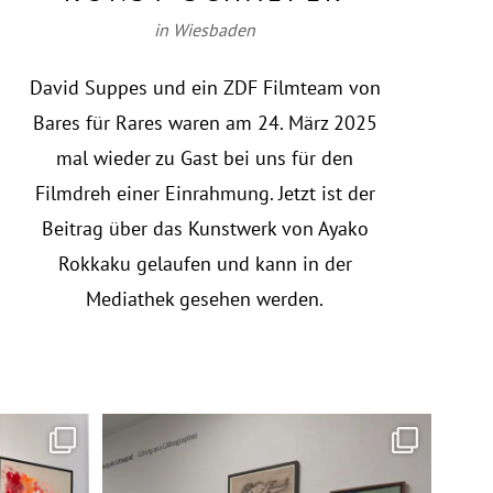
in Wiesbaden
David Suppes und ein ZDF Filmteam von
Bares für Rares waren am 24. März 2025
mal wieder zu Gast bei uns für den
Filmdreh einer Einrahmung. Jetzt ist der
Beitrag über das Kunstwerk von Ayako
Rokkaku gelaufen und kann in der
Mediathek gesehen werden.
r von
...
Wir freuen uns zur spannenden Georg Lührig
...
Wen
63
1