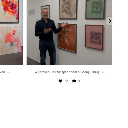
...
...
 von
Wir freuen uns zur spannenden Georg Lührig
We
63
1