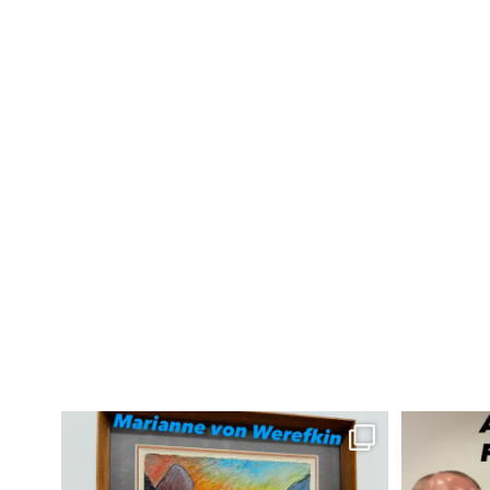
Das wunderbare an meinem Beruf ist, dass man wie
...
Besuch bei me
35
0