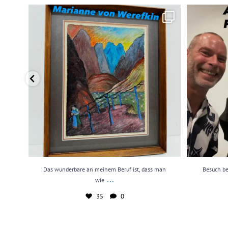
Das wunderbare an meinem Beruf ist, dass man wie
...
Besuch bei me
35
0
Das wunderbare an meinem Beruf ist, dass man
Besuch be
...
wie
35
0