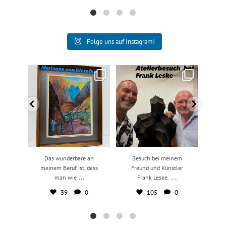
Folge uns auf Instagram!
Das wunderbare an meinem
Besuch bei meinem Freund und
N
Beruf ist, dass man wie
...
Künstler Frank Leske.
...
kun
39
0
105
0
Das wunderbare an
Besuch bei meinem
N
meinem Beruf ist, dass
Freund und Künstler
kun
...
...
man wie
Frank Leske.
39
0
105
0