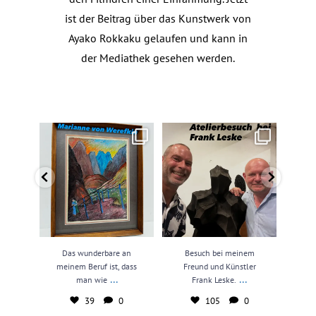
ist der Beitrag über das Kunstwerk von
Ayako Rokkaku gelaufen und kann in
der Mediathek gesehen werden.
Das wunderbare an meinem
Besuch bei meinem Freund und
N
Beruf ist, dass man wie
...
Künstler Frank Leske.
...
kun
39
0
105
0
Das wunderbare an
Besuch bei meinem
N
meinem Beruf ist, dass
Freund und Künstler
kun
...
...
man wie
Frank Leske.
39
0
105
0