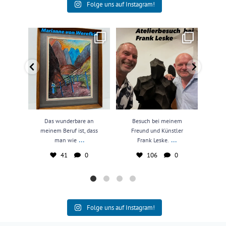
Folge uns auf Instagram!
Das wunderbare an meinem
Besuch bei meinem Freund und
N
Beruf ist, dass man wie
...
Künstler Frank Leske.
...
kun
41
0
106
0
Das wunderbare an
Besuch bei meinem
N
meinem Beruf ist, dass
Freund und Künstler
kun
...
...
man wie
Frank Leske.
41
0
106
0
Folge uns auf Instagram!