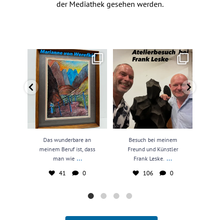
der Mediathek gesehen werden.
Das wunderbare an meinem
Besuch bei meinem Freund und
N
Beruf ist, dass man wie
...
Künstler Frank Leske.
...
kun
41
0
106
0
Das wunderbare an
Besuch bei meinem
N
meinem Beruf ist, dass
Freund und Künstler
kun
...
...
man wie
Frank Leske.
41
0
106
0