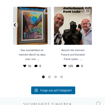
Das wunderbare an meinem
Besuch bei meinem Freund und
N
Beruf ist, dass man wie
...
Künstler Frank Leske.
...
kun
41
0
105
0
Das wunderbare an
Besuch bei meinem
N
meinem Beruf ist, dass
Freund und Künstler
kun
...
...
man wie
Frank Leske.
41
0
105
0
Folge uns auf Instagram!