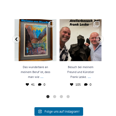
Das wunderbare an meinem
Besuch bei meinem Freund und
N
Beruf ist, dass man wie
...
Künstler Frank Leske.
...
kun
41
0
105
0
Das wunderbare an
Besuch bei meinem
N
meinem Beruf ist, dass
Freund und Künstler
kun
...
...
man wie
Frank Leske.
41
0
105
0
Folge uns auf Instagram!