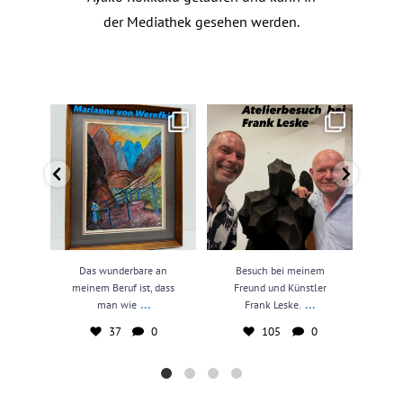
der Mediathek gesehen werden.
Das wunderbare an meinem
Besuch bei meinem Freund und
N
Beruf ist, dass man wie
...
Künstler Frank Leske.
...
kun
37
0
105
0
Das wunderbare an
Besuch bei meinem
N
meinem Beruf ist, dass
Freund und Künstler
kun
...
...
man wie
Frank Leske.
37
0
105
0